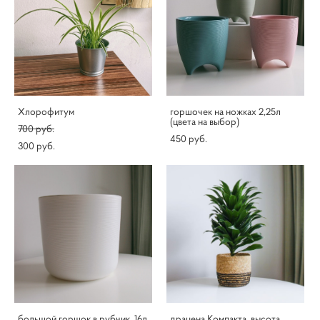
Хлорофитум
горшочек на ножках 2,25л
(цвета на выбор)
700 pуб.
450 pуб.
300 pуб.
большой горшок в рубчик, 16л
драцена Компакта, высота