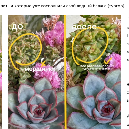
 пить и которые уже восполнили свой водный баланс (тургор):
Т
в
П
а
в
в
Н
н
с
в
А
о