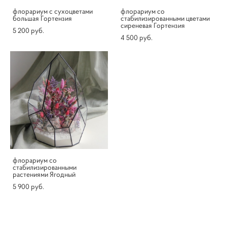
флорариум c сухоцветами
флорариум со
большая Гортензия
стабилизированными цветами
сиреневая Гортензия
5 200 pуб.
4 500 pуб.
флорариум со
стабилизированными
растениями Ягодный
5 900 pуб.