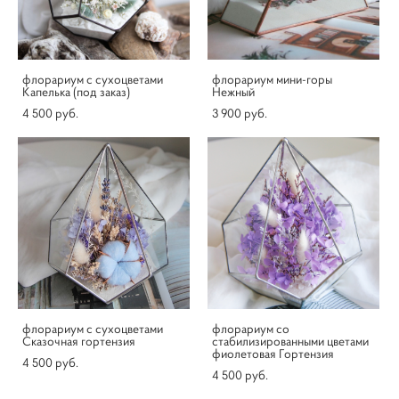
флорариум с сухоцветами
флорариум мини-горы
Капелька (под заказ)
Нежный
4 500 pуб.
3 900 pуб.
флорариум с сухоцветами
флорариум со
Сказочная гортензия
стабилизированными цветами
фиолетовая Гортензия
4 500 pуб.
4 500 pуб.