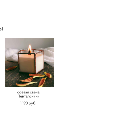
ы
соевая свеча
Пентагончик
1 190 pуб.