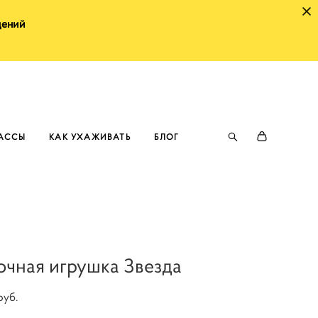
щений
ЛАССЫ
КАК УХАЖИВАТЬ
БЛОГ
очная игрушка Звезда
pуб.