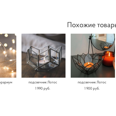
Похожие товар
орариум
подсвечник Лотос
подсвечник Лотос
.
1 990 pуб.
1 900 pуб.