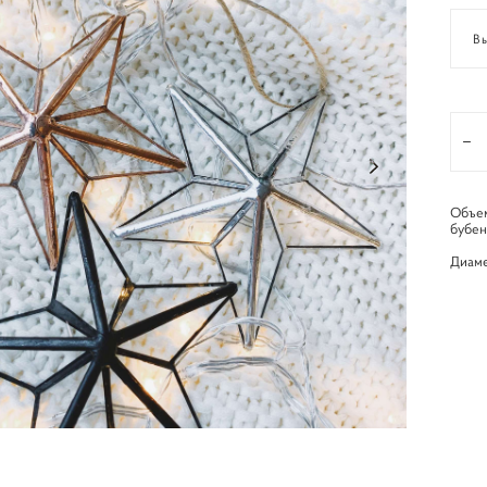
В
Объем
бубен
Диаме