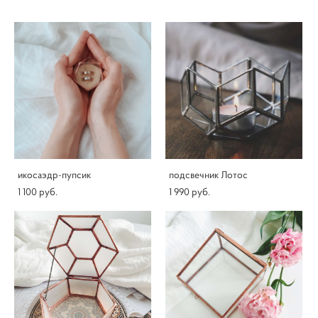
икосаэдр-пупсик
подсвечник Лотос
1 100 pуб.
1 990 pуб.