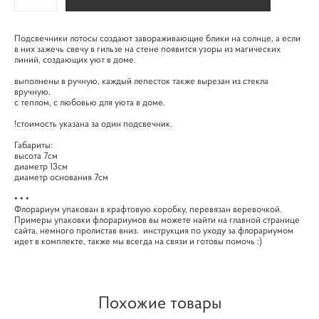
Подсвечники лотосы создают завораживающие блики на солнце, а если
в них зажечь свечу в гильзе на стене появится узоры из магических
линий, создающих уют в доме.
выполнены в ручную, каждый лепесток также вырезан из стекла
вручную.
с теплом, с любовью для уюта в доме.
!стоимость указана за один подсвечник.
Габариты:
высота 7см
диаметр 13см
диаметр основания 7см
• • •
Флорариум упакован в крафтовую коробку, перевязан веревочкой.
Примеры упаковки флорариумов вы можете найти на главной странице
сайта, немного пролистав вниз. инструкция по уходу за флорариумом
идет в комплекте, также мы всегда на связи и готовы помочь :)
Похожие товары