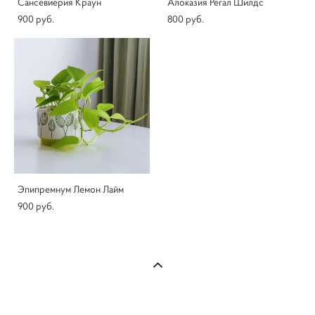
Сансевиерия Краун
Алоказия Регал Шилдс
900 pуб.
800 pуб.
Эпипремнум Лемон Лайм
900 pуб.