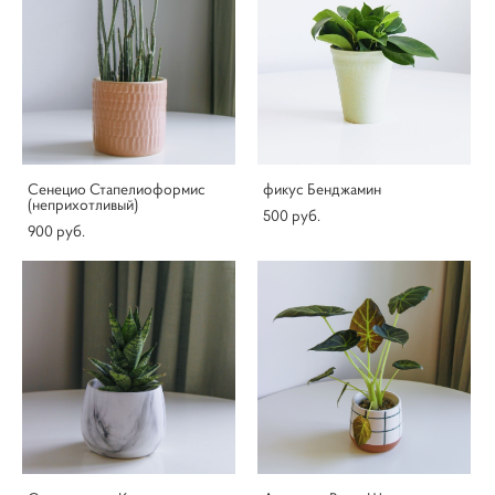
Сенецио Стапелиоформис
фикус Бенджамин
(неприхотливый)
500 pуб.
900 pуб.