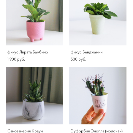
фикус Лирата Бамбино
фикус Бенджамин
1 900 pуб.
500 pуб.
Сансевиерия Краун
Эуфорбия Энопла (молочай)