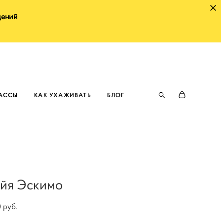
щений
ЛАССЫ
КАК УХАЖИВАТЬ
БЛОГ
йя Эскимо
0 pуб.