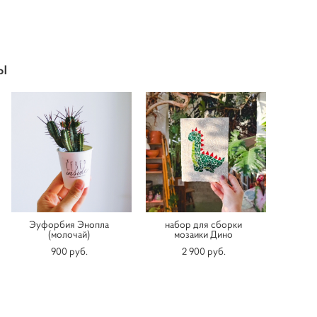
ы
Эуфорбия Энопла
набор для сборки
(молочай)
мозаики Дино
900 pуб.
2 900 pуб.