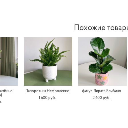
Похожие товар
Бамбино
Папоротник Нефролепис
фикус Лирата Бамбино
з)
1 600 pуб.
2 600 pуб.
.