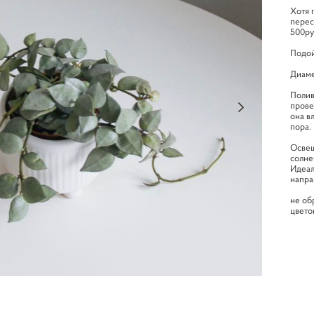
Хотя 
перес
500ру
Подой
Диаме
Полив
прове
она в
пора.
Освещ
солне
Идеал
напра
не об
цвето