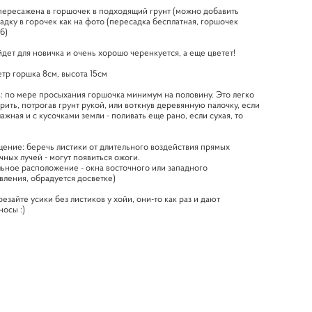
пересажена в горшочек в подходящий грунт (можно добавить
адку в горочек как на фото (пересадка бесплатная, горшочек
б)
дет для новичка и очень хорошо черенкуется, а еще цветет!
тр горшка 8см, высота 15см
: по мере просыхания горшочка минимум на половину. Это легко
рить, потрогав грунт рукой, или воткнув деревянную палочку, если
лажная и с кусочками земли - поливать еще рано, если сухая, то
ение: беречь листики от длительного воздействия прямых
чных лучей - могут появиться ожоги.
ьное расположение - окна восточного или западного
вления, обрадуется досветке)
резайте усики без листиков у хойи, они-то как раз и дают
носы :)