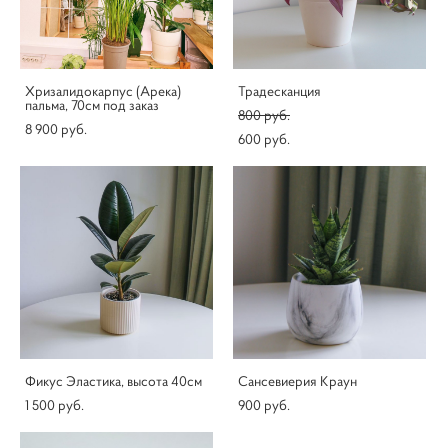
Хризалидокарпус (Арека)
Традесканция
пальма, 70см под заказ
800 pуб.
8 900 pуб.
600 pуб.
Фикус Эластика, высота 40см
Сансевиерия Краун
1 500 pуб.
900 pуб.