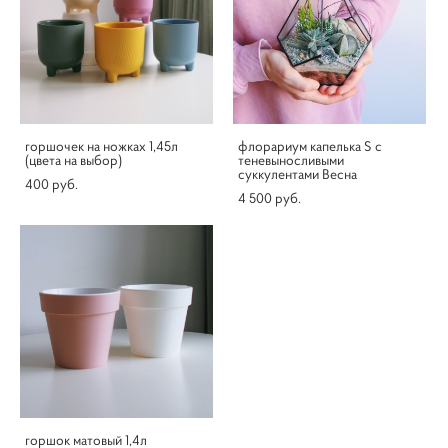
горшочек на ножках 1,45л
флорариум капелька S c
(цвета на выбор)
теневыносливыми
суккулентами Весна
400 pуб.
4 500 pуб.
горшок матовый 1,4л