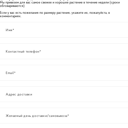
Мы привезем для вас самое свежее и хорошее растение в течение недели (сроки
обговариваются)
Если у вас есть пожелания по размеру растения, укажите их, пожалуйста, в
комментариях.
Имя*
Контактный телефон*
Email*
Адрес доставки
Желаемый день доставки/самовывоза*