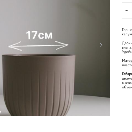
Горшо
капуч
Двойн
влаги.
Удобн
Матер
пласт
Габар
диаме
высот
объем