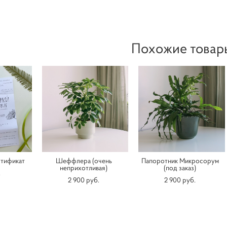
Похожие товар
тификат
Шеффлера (очень
Папоротник Микросорум
неприхотливая)
(под заказ)
.
2 900 pуб.
2 900 pуб.