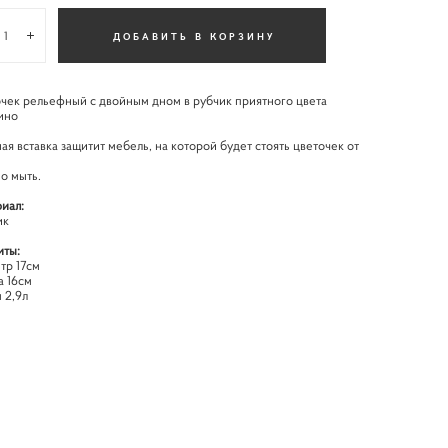
ДОБАВИТЬ В КОРЗИНУ
чек рельефный с двойным дном в рубчик приятного цвета
ино
ая вставка защитит мебель, на которой будет стоять цветочек от
о мыть.
иал:
ик
иты:
тр 17см
а 16см
 2,9л