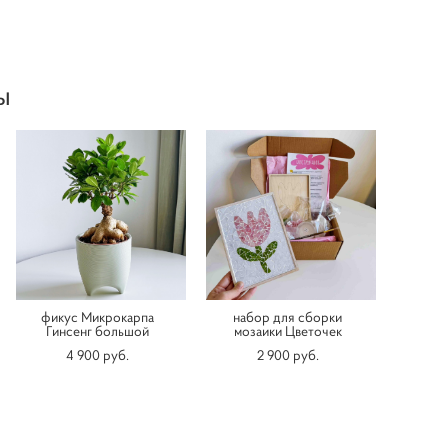
ы
фикус Микрокарпа
набор для сборки
Гинсенг большой
мозаики Цветочек
4 900 pуб.
2 900 pуб.