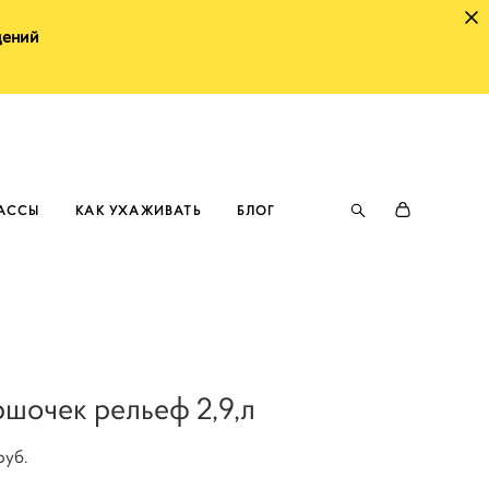
щений
ЛАССЫ
КАК УХАЖИВАТЬ
БЛОГ
ршочек рельеф 2,9,л
pуб.