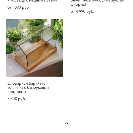
Икосаэдр с медными швами
Severinside Луч Булли (пустая
флорма)
от 1 890 pуб.
от 4 990 pуб.
флорариум Барнхаус
тепличка с бамбуковым
поддоном
3 500 pуб.