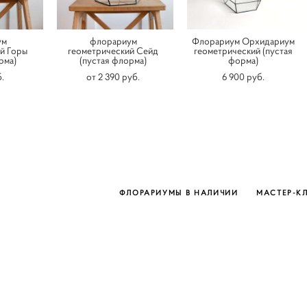
ум
флорариум
Флорариум Орхидариум
й Горы
геометрический Сейд
геометрический (пустая
рма)
(пустая флорма)
форма)
.
от 2 390 pуб.
6 900 pуб.
ФЛОРАРИУМЫ В НАЛИЧИИ
МАСТЕР-К