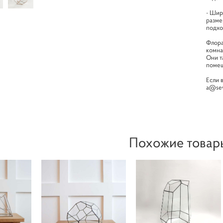
- Шир
разме
подхо
Флора
комна
Они т
помещ
Если 
a@sev
Похожие товар