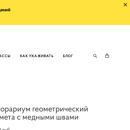
щений
ЛАССЫ
КАК УХАЖИВАТЬ
БЛОГ
орариум геометрический
мета с медными швами
0 pуб.