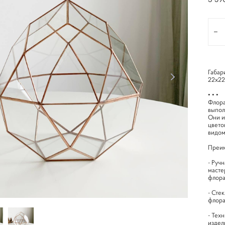
Габар
22х22
• • •
Флора
выпол
Они и
цвето
видом
Преим
- Руч
масте
флора
- Сте
флора
- Тех
издел