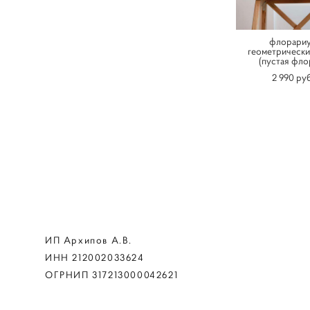
флорари
геометрически
(пустая фло
2 990 pуб
ИП Архипов А.В.
ИНН 212002033624
ОГРНИП 317213000042621