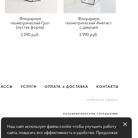
Флорариум
Флорариум
геометрический Грот
геометрический Аметист
(пустая форма)
с дверцей
2 590 pуб.
3 990 pуб.
ЛАССЫ
УСЛУГИ
ОПЛАТА и ДОСТАВКА
КОНТАКТЫ
публична оферта
пользовательское соглашение
Наш сайт использует файлы cookie чтобы улучшить работу
политика конфиденциальности
сайта, повысить его эффективность и удобство. Продолжая