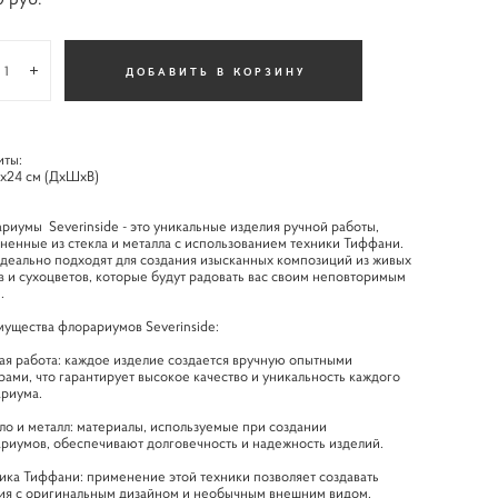
ДОБАВИТЬ В КОРЗИНУ
иты:
х24 см (ДхШхВ)
риумы Severinside - это уникальные изделия ручной работы,
ненные из стекла и металла с использованием техники Тиффани.
деально подходят для создания изысканных композиций из живых
в и сухоцветов, которые будут радовать вас своим неповторимым
.
ущества флорариумов Severinside:
ная работа: каждое изделие создается вручную опытными
рами, что гарантирует высокое качество и уникальность каждого
риума.
кло и металл: материалы, используемые при создании
риумов, обеспечивают долговечность и надежность изделий.
ника Тиффани: применение этой техники позволяет создавать
ия с оригинальным дизайном и необычным внешним видом.