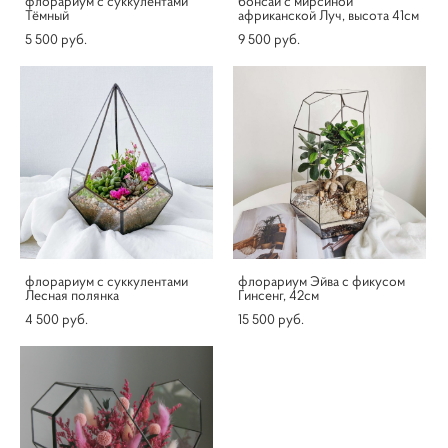
флорариум с суккулентами
бонсай с мирсиной
Тёмный
африканской Луч, высота 41см
5 500 pуб.
9 500 pуб.
флорариум с суккулентами
флорариум Эйва с фикусом
Лесная полянка
Гинсенг, 42см
4 500 pуб.
15 500 pуб.