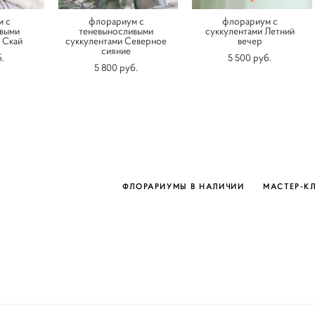
м с
флорариум с
флорариум c
выми
теневыносливыми
суккулентами Летний
 Скай
суккулентами Северное
вечер
сияние
.
5 500 pуб.
5 800 pуб.
ФЛОРАРИУМЫ В НАЛИЧИИ
МАСТЕР-К