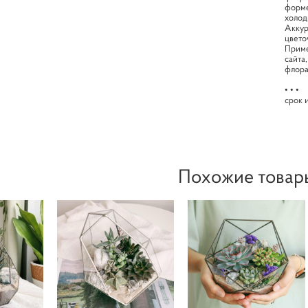
форме
холод
Аккур
цвето
Приме
сайта
флора
• • •
срок 
Похожие товар