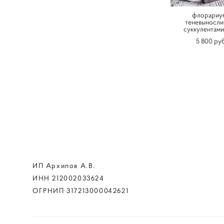
флорариу
теневыносли
суккулентами
5 800 pуб
ИП Архипов А.В.
ИНН 212002033624
ОГРНИП 317213000042621