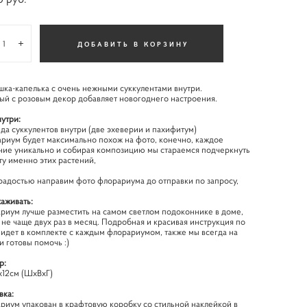
ДОБАВИТЬ В КОРЗИНУ
ка-капелька с очень нежными суккулентами внутри.
ый с розовым декор добавляет новогоднего настроения.
нутри:
ида суккулентов внутри (две эхеверии и пахифитум)
риум будет максимально похож на фото, конечно, каждое
ние уникально и собирая композицию мы стараемся подчеркнуть
ту именно этих растений,
радостью направим фото флорариума до отправки по запросу,
хаживать:
риум лучше разместить на самом светлом подоконнике в доме,
 не чаще двух раз в месяц. Подробная и красивая инструкция по
 идет в комплекте с каждым флорариумом, также мы всегда на
 и готовы помочь :)
р:
х12см (ШхВхГ)
вка:
риум упакован в крафтовую коробку со стильной наклейкой в