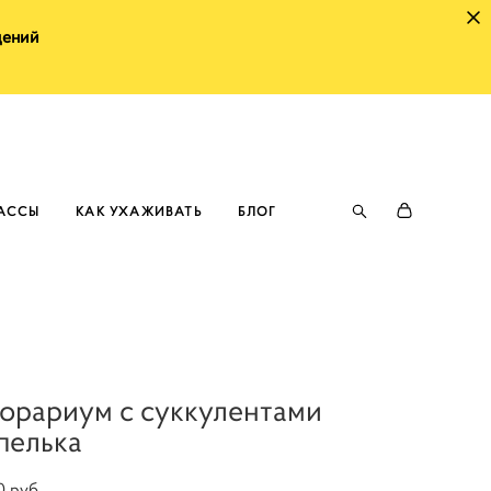
щений
ЛАССЫ
КАК УХАЖИВАТЬ
БЛОГ
орариум с суккулентами
пелька
0 pуб.