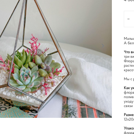
Малыш
А бел
Что в
три в
Флора
расте
красо
Мы с 
Как у
флора
полив
уходу
связи
Разме
12х20
Упако
флора