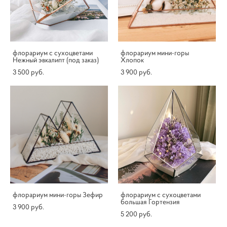
флорариум с сухоцветами
флорариум мини-горы
Нежный эвкалипт (под заказ)
Хлопок
3 500 pуб.
3 900 pуб.
флорариум мини-горы Зефир
флорариум c сухоцветами
большая Гортензия
3 900 pуб.
5 200 pуб.