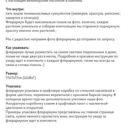
с настоящим Беломорским песочком и камнями.
Что внутри:
пять видов теневыносливых суккулентов (эхеверия, крассула, рипсалис,
хавортия и сенецио)
Флорариум будет максимально похож на фото, конечно, каждое
растение уникально и собирая композицию мы стараемся подчеркнуть
красоту именно этих растений,
Мы с радостью направим фото флорариума до отправки по запросу,
Как ухаживать:
флорариум лучше разместить на самом светлом подоконнике в доме,
полив не чаще двух раз в месяц. Подробная и красивая инструкция по
уходу идет в комплекте с каждым флорариумом, также мы всегда на
связи и готовы помочь :)
Размер:
17х17х17см (ШхВхГ)
Упаковка:
флорариум упакован в крафтовую коробку со стильной наклейкой в
форме цветочка, перевязан веревочкой с красивой биркой сверху. В
холодное время года мы дополнительно утепляем наши фло.
Аккуратную коробочку ставим в крафтовый пакет с наклеечкой-
цветочком и открыткой.
Примеры упаковки флорариума представлены на главной странице
сайта, нужно немного пролистать вниз. инструкция по уходу за
флорариумом идет в комплекте.