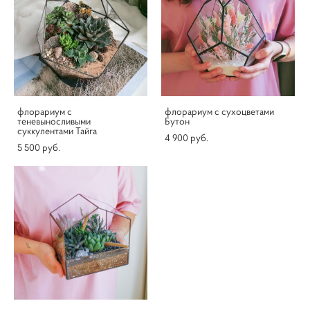
флорариум c
флорариум с сухоцветами
теневыносливыми
Бутон
суккулентами Тайга
4 900 pуб.
5 500 pуб.