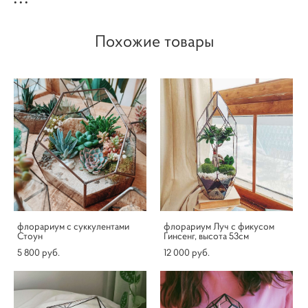
• • •
Похожие товары
флорариум с суккулентами
флорариум Луч с фикусом
Стоун
Гинсенг, высота 53см
5 800 pуб.
12 000 pуб.