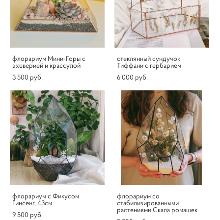
флорариум Мини-Горы с
стеклянный сундучок
эхеверией и крассулой
Тиффани с гербарием
3 500 pуб.
6 000 pуб.
флорариум с Фикусом
флорариум со
Гинсенг, 43см
стабилизированными
растениями Скала ромашек
9 500 pуб.