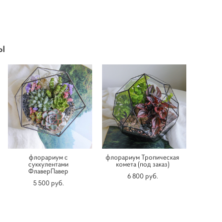
ы
флорариум c
флорариум Тропическая
суккулентами
комета (под заказ)
ФлаверПавер
6 800 pуб.
5 500 pуб.