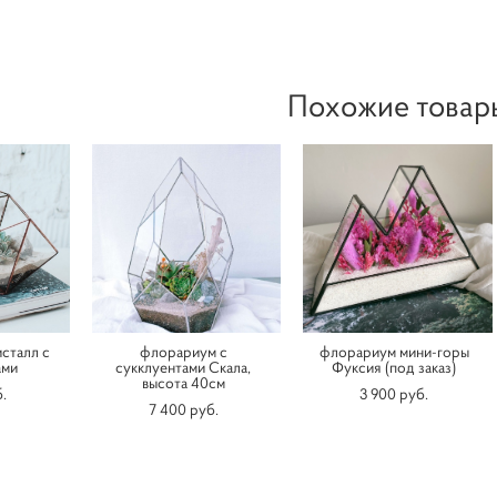
Похожие товар
сталл с
флорариум с
флорариум мини-горы
ами
сукклуентами Скала,
Фуксия (под заказ)
высота 40см
.
3 900 pуб.
7 400 pуб.