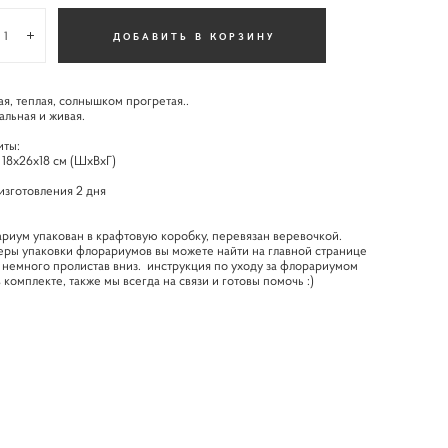
ДОБАВИТЬ В КОРЗИНУ
я, теплая, солнышком прогретая..
альная и живая.
иты:
 18х26х18 см (ШхВхГ)
изготовления 2 дня
риум упакован в крафтовую коробку, перевязан веревочкой.
ры упаковки флорариумов вы можете найти на главной странице
, немного пролистав вниз. инструкция по уходу за флорариумом
в комплекте, также мы всегда на связи и готовы помочь :)