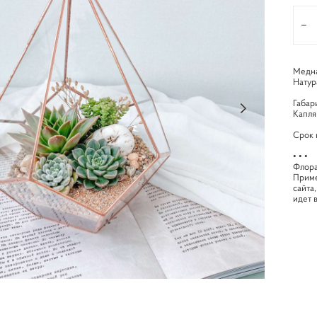
Медна
Натур
Габар
Капля
Срок 
• • •
Флора
Приме
сайта
идет 