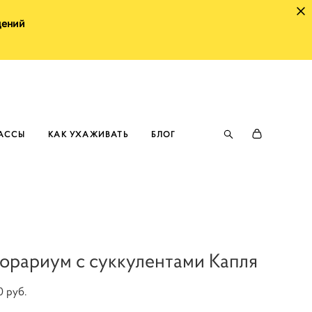
щений
ЛАССЫ
КАК УХАЖИВАТЬ
БЛОГ
орариум с суккулентами Капля
0 pуб.