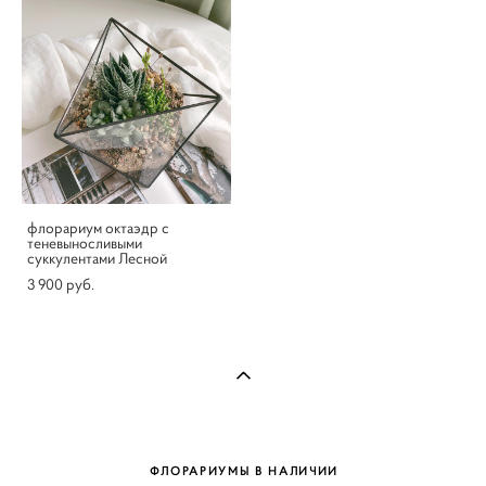
флорариум октаэдр с
теневыносливыми
суккулентами Лесной
3 900 pуб.
ФЛОРАРИУМЫ В НАЛИЧИИ