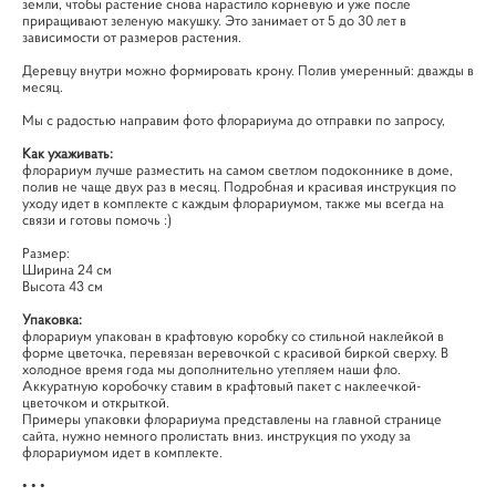
земли, чтобы растение снова нарастило корневую и уже после
приращивают зеленую макушку. Это занимает от 5 до 30 лет в
зависимости от размеров растения.
Деревцу внутри можно формировать крону. Полив умеренный: дважды в
месяц.
Мы с радостью направим фото флорариума до отправки по запросу,
Как ухаживать:
флорариум лучше разместить на самом светлом подоконнике в доме,
полив не чаще двух раз в месяц. Подробная и красивая инструкция по
уходу идет в комплекте с каждым флорариумом, также мы всегда на
связи и готовы помочь :)
Размер:
Ширина 24 см
Высота 43 см
Упаковка:
флорариум упакован в крафтовую коробку со стильной наклейкой в
форме цветочка, перевязан веревочкой с красивой биркой сверху. В
холодное время года мы дополнительно утепляем наши фло.
Аккуратную коробочку ставим в крафтовый пакет с наклеечкой-
цветочком и открыткой.
Примеры упаковки флорариума представлены на главной странице
сайта, нужно немного пролистать вниз. инструкция по уходу за
флорариумом идет в комплекте.
• • •