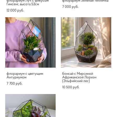
флорариум Луч с фикусом
флорариум Зеленая тепличка
Гинсенг, высота 53см
7 000 pуб.
12 000 pуб.
флорариум с цветущим
бонсай с Мирсиной
Антуриумом
Африканской Лориэн
(Эльфийский лес)
7 700 pуб.
10 500 pуб.