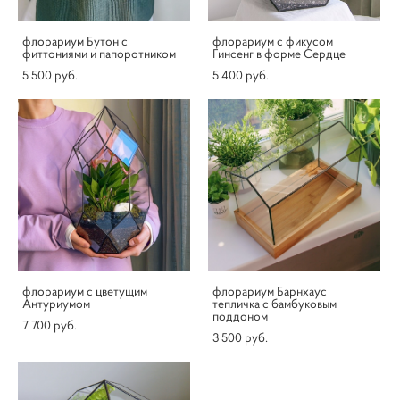
флорариум Бутон с
флорариум с фикусом
фиттониями и папоротником
Гинсенг в форме Сердце
5 500 pуб.
5 400 pуб.
флорариум с цветущим
флорариум Барнхаус
Антуриумом
тепличка с бамбуковым
поддоном
7 700 pуб.
3 500 pуб.