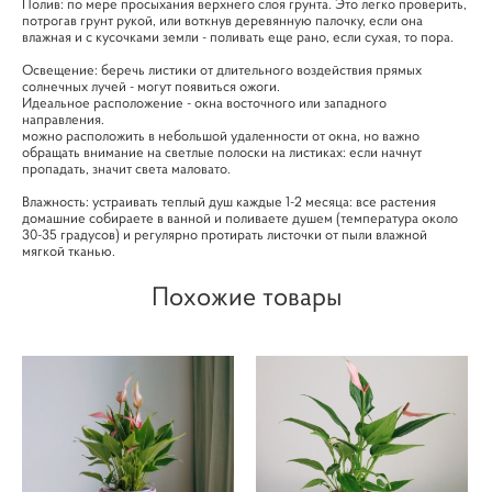
Полив: по мере просыхания верхнего слоя грунта. Это легко проверить,
потрогав грунт рукой, или воткнув деревянную палочку, если она
влажная и с кусочками земли - поливать еще рано, если сухая, то пора.
Освещение: беречь листики от длительного воздействия прямых
солнечных лучей - могут появиться ожоги.
Идеальное расположение - окна восточного или западного
направления.
можно расположить в небольшой удаленности от окна, но важно
обращать внимание на светлые полоски на листиках: если начнут
пропадать, значит света маловато.
Влажность: устраивать теплый душ каждые 1-2 месяца: все растения
домашние собираете в ванной и поливаете душем (температура около
30-35 градусов) и регулярно протирать листочки от пыли влажной
мягкой тканью.
Похожие товары