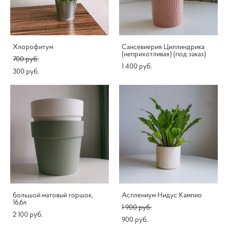
Хлорофитум
Сансевиерия Циллиндрика
(неприхотливая) (под заказ)
700 pуб.
1 400 pуб.
300 pуб.
большой матовый горшок,
Асплениум Нидус Кампио
16,6л
1 900 pуб.
2 100 pуб.
900 pуб.